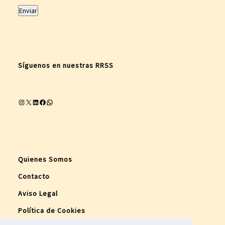
Síguenos en nuestras RRSS
Instagram
X
LinkedIn
Facebook
WhatsApp
Quienes Somos
Contacto
Aviso Legal
Política de Cookies